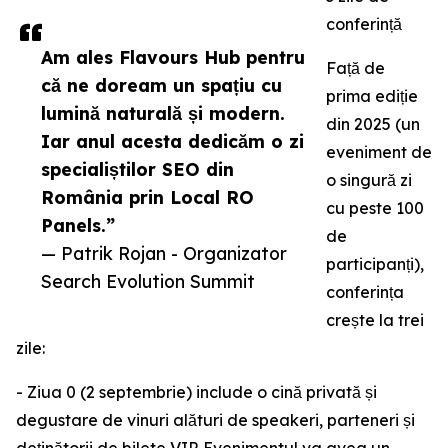
conferință
Am ales Flavours Hub pentru
Față de
că ne doream un spațiu cu
prima ediție
lumină naturală și modern.
din 2025 (un
Iar anul acesta dedicăm o zi
eveniment de
specialiștilor SEO din
o singură zi
România prin Local RO
cu peste 100
Panels.”
de
— Patrik Rojan - Organizator
participanți),
Search Evolution Summit
conferința
crește la trei
zile:
- Ziua 0 (2 septembrie) include o cină privată și
degustare de vinuri alături de speakeri, parteneri și