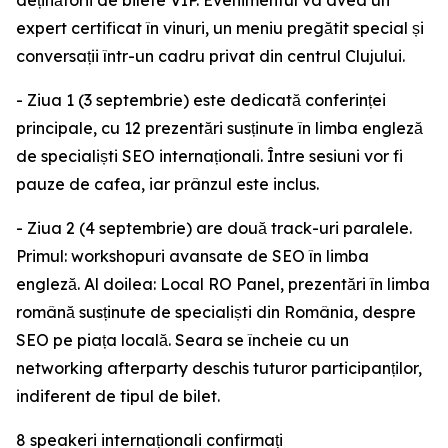
deținătorii de bilete VIP. Evenimentul va avea un
expert certificat în vinuri, un meniu pregătit special și
conversații într-un cadru privat din centrul Clujului.
- Ziua 1 (3 septembrie) este dedicată conferinței
principale, cu 12 prezentări susținute în limba engleză
de specialiști SEO internaționali. Între sesiuni vor fi
pauze de cafea, iar prânzul este inclus.
- Ziua 2 (4 septembrie) are două track-uri paralele.
Primul: workshopuri avansate de SEO în limba
engleză. Al doilea: Local RO Panel, prezentări în limba
română susținute de specialiști din România, despre
SEO pe piața locală. Seara se încheie cu un
networking afterparty deschis tuturor participanților,
indiferent de tipul de bilet.
8 speakeri internaționali confirmați